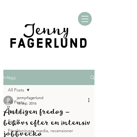
Jenny
FAGERLUND
Inlägg
All Posts
jennyrfagerlund
All Posts
16 sep. 2016
Äntligen fredag –
Boktips
behövs efter en intensiv
Familj
jobbvecka
Föreläsningar, media, recensioner