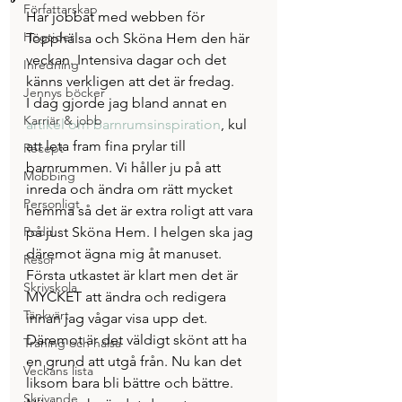
Författarskap
Har jobbat med webben för 
Högtider
Topphälsa och Sköna Hem den här 
veckan. Intensiva dagar och det 
Inredning
känns verkligen att det är fredag.
Jennys böcker
I dag gjorde jag bland annat en 
Karriär & jobb
artikel om barnrumsinspiration
, kul 
att leta fram fina prylar till 
Recept
barnrummen. Vi håller ju på att 
Mobbing
inreda och ändra om rätt mycket 
Personligt
hemma så det är extra roligt att vara 
Podd
på just Sköna Hem. I helgen ska jag 
däremot ägna mig åt manuset. 
Resor
Första utkastet är klart men det är 
Skrivskola
MYCKET att ändra och redigera 
Tänkvärt
innan jag vågar visa upp det. 
Däremot är det väldigt skönt att ha 
Träning och hälsa
en grund att utgå från. Nu kan det 
Veckans lista
liksom bara bli bättre och bättre.
Skrivande