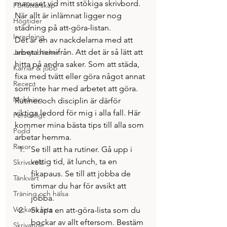
manuset vid mitt stökiga skrivbord. 
Författarskap
När allt är inlämnat ligger nog 
Högtider
städning på att-göra-listan.
Inredning
Det är en av nackdelarna med att 
arbeta hemifrån. Att det är så lätt att 
Jennys böcker
hitta på andra saker. Som att städa, 
Karriär & jobb
fixa med tvätt eller göra något annat 
Recept
som inte har med arbetet att göra. 
Mobbing
Rutiner och disciplin är därför 
viktiga ledord för mig i alla fall. Här 
Personligt
kommer mina bästa tips till alla som 
Podd
arbetar hemma.
Resor
Se till att ha rutiner. Gå upp i 
vettig tid, ät lunch, ta en 
Skrivskola
fikapaus. Se till att jobba de 
Tänkvärt
timmar du har för avsikt att 
Träning och hälsa
jobba.
Veckans lista
Skapa en att-göra-lista som du 
bockar av allt eftersom. Bestäm 
Skrivande