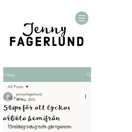
Jenny
FAGERLUND
Inlägg
All Posts
jennyrfagerlund
All Posts
30 sep. 2015
5 tips för att lyckas
Boktips
arbeta hemifrån
Familj
Föreläsningar, media, recensioner
Onsdag i dag och går igenom 