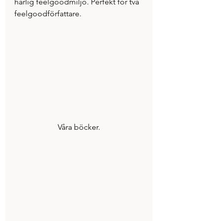
härlig feelgoodmiljö. Perfekt för två 
feelgoodförfattare.
Våra böcker.