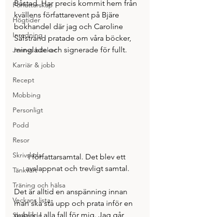
Båstad. Har precis kommit hem från 
Författarskap
kvällens författarevent på Bjäre 
Högtider
bokhandel där jag och Caroline 
Inredning
Säfstrand pratade om våra böcker, 
minglade och signerade för fullt.
Jennys böcker
Karriär & jobb
Recept
Mobbing
Personligt
Podd
Resor
Skrivskola
I författarsamtal. Det blev ett 
avslappnat och trevligt samtal.
Tänkvärt
Träning och hälsa
Det är alltid en anspänning innan 
Veckans lista
man ska stå upp och prata inför en 
publik. I alla fall för mig. Jag går 
Skrivande