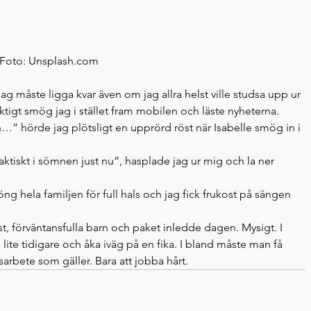
Foto: Unsplash.com
jag måste ligga kvar även om jag allra helst ville studsa upp ur 
ktigt smög jag i stället fram mobilen och läste nyheterna.
 hörde jag plötsligt en upprörd röst när Isabelle smög in i 
aktiskt i sömnen just nu”, hasplade jag ur mig och la ner 
öng hela familjen för full hals och jag fick frukost på sängen 
t, förväntansfulla barn och paket inledde dagen. Mysigt. I 
ite tidigare och åka iväg på en fika. I bland måste man få 
sarbete som gäller. Bara att jobba hårt.