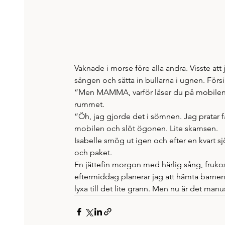
Vaknade i morse före alla andra. Visste att 
sängen och sätta in bullarna i ugnen. Försi
”Men MAMMA, varför läser du på mobilen…”
rummet.
”Öh, jag gjorde det i sömnen. Jag pratar f
mobilen och slöt ögonen. Lite skamsen.
Isabelle smög ut igen och efter en kvart sj
och paket.
En jättefin morgon med härlig sång, frukos
eftermiddag planerar jag att hämta barnen l
lyxa till det lite grann. Men nu är det manu