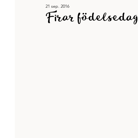
21 sep. 2016
Jennys böcker
Karriär & jobb
Recept
Firar födelseda
Tänkvärt
Träning och hälsa
Veckans lista