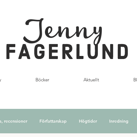
Jenny
FAGERLUND
y
Böcker
Aktuellt
B
a, recensioner
Författarskap
Högtider
Inredning