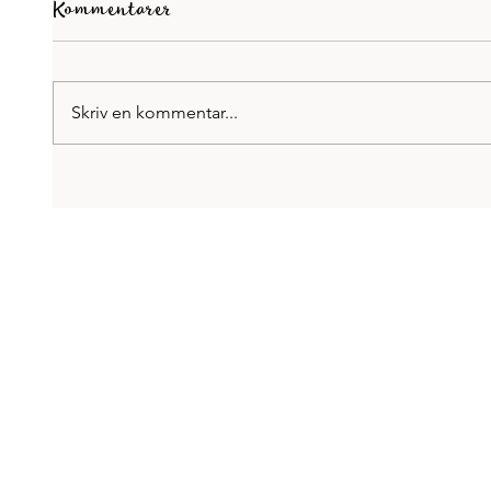
Kommentarer
Skriv en kommentar...
Bloggar på Allas
Vi har