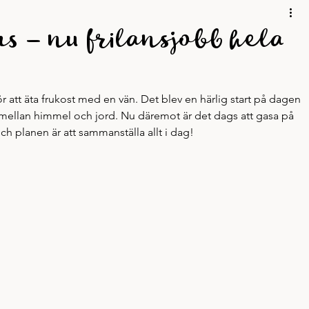
Mobbing
Personligt
Podd
Resor
Skrivskola
 – nu frilansjobb hela
Skrivande
r att äta frukost med en vän. Det blev en härlig start på dagen 
mellan himmel och jord. Nu däremot är det dags att gasa på 
och planen är att sammanställa allt i dag!