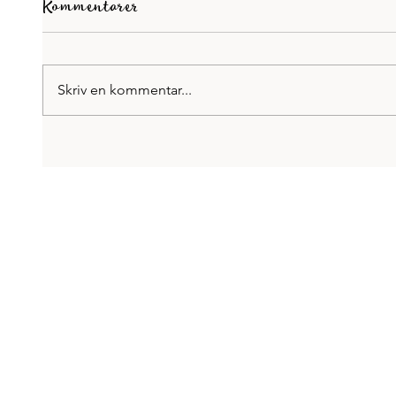
Kommentarer
Skriv en kommentar...
5 tips på hur du blir mer
När v
effektiv
förbi 