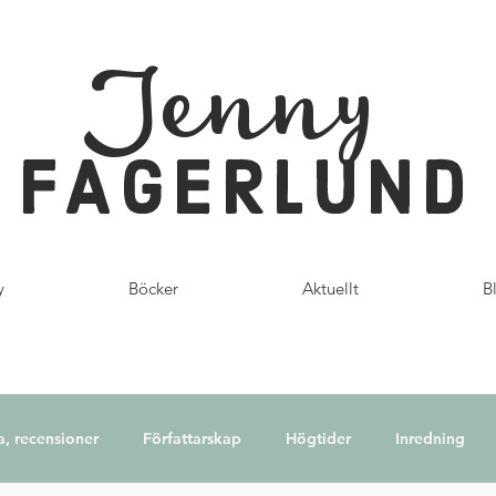
Jenny
FAGERLUND
y
Böcker
Aktuellt
B
a, recensioner
Författarskap
Högtider
Inredning