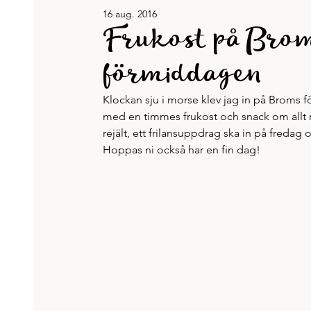
16 aug. 2016
Jennys böcker
Karriär & jobb
Recept
Frukost på Broms
förmiddagen
Tänkvärt
Träning och hälsa
Veckans lista
Klockan sju i morse klev jag in på Broms fö
med en timmes frukost och snack om allt 
rejält, ett frilansuppdrag ska in på fredag 
Hoppas ni också har en fin dag!