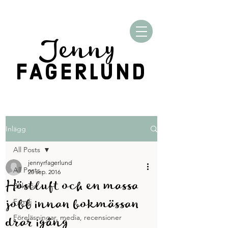
Jenny
FAGERLUND
Inlägg
All Posts
jennyrfagerlund
All Posts
20 sep. 2016
Höstluft och en massa
Boktips
jobb innan bokmässan
Familj
drar igång
Föreläsningar, media, recensioner