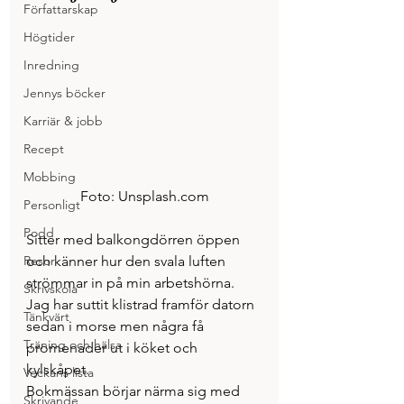
Författarskap
Högtider
Inredning
Jennys böcker
Karriär & jobb
Recept
Mobbing
Foto: Unsplash.com
Personligt
Podd
Sitter med balkongdörren öppen 
och känner hur den svala luften 
Resor
strömmar in på min arbetshörna. 
Skrivskola
Jag har suttit klistrad framför datorn 
Tänkvärt
sedan i morse men några få 
Träning och hälsa
promenader ut i köket och 
kylskåpet.
Veckans lista
Bokmässan börjar närma sig med 
Skrivande