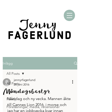
Jenny
FAGERLUND
Inlägg
All Posts
jennyrfagerlund
All Posts
20 juni 2016
Måndagsbestyr
Boktips
Måndag och ny vecka. Mannen åkte 
Familj
till Cannes Lion 2016, i morse och 
Föreläsningar, media, recensioner
jag har en jobbvecka kvar innan 