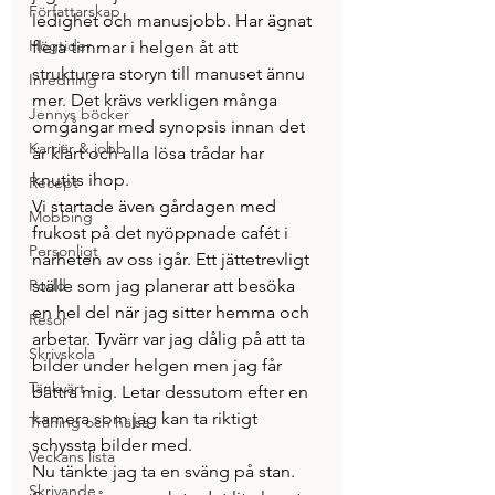
Författarskap
ledighet och manusjobb. Har ägnat 
Högtider
flera timmar i helgen åt att 
strukturera storyn till manuset ännu 
Inredning
mer. Det krävs verkligen många 
Jennys böcker
omgångar med synopsis innan det 
Karriär & jobb
är klart och alla lösa trådar har 
knutits ihop.
Recept
Vi startade även gårdagen med 
Mobbing
frukost på det nyöppnade cafét i 
Personligt
närheten av oss igår. Ett jättetrevligt 
Podd
ställe som jag planerar att besöka 
en hel del när jag sitter hemma och 
Resor
arbetar. Tyvärr var jag dålig på att ta 
Skrivskola
bilder under helgen men jag får 
Tänkvärt
bättra mig. Letar dessutom efter en 
kamera som jag kan ta riktigt 
Träning och hälsa
schyssta bilder med.
Veckans lista
Nu tänkte jag ta en sväng på stan. 
Skrivande