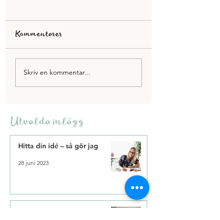
Kommentarer
Pauser som ger mer
5 tips på hur du bl
Skriv en kommentar...
energi
mer effektiv
Utvalda inlägg
Hitta din idé – så gör jag
28 juni 2023
Skriver på nya manuset – mål