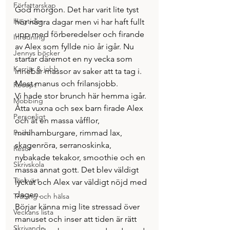
Författarskap
God morgon. Det har varit lite tyst 
Högtider
hör några dagar men vi har haft fullt 
upp med förberedelser och firande 
Inredning
av Alex som fyllde nio år igår. Nu 
Jennys böcker
startar däremot en ny vecka som 
Karriär & jobb
innebär massor av saker att ta tag i. 
Mest manus och frilansjobb.
Recept
Vi hade stor brunch här hemma igår. 
Mobbing
Åtta vuxna och sex barn firade Alex 
Personligt
och åt en massa våfflor, 
Podd
minihamburgare, rimmad lax, 
skagenröra, serranoskinka, 
Resor
nybakade tekakor, smoothie och en 
Skrivskola
massa annat gott. Det blev väldigt 
Tänkvärt
lyckat och Alex var väldigt nöjd med 
dagen.
Träning och hälsa
Börjar känna mig lite stressad över 
Veckans lista
manuset och inser att tiden är rätt 
Skrivande