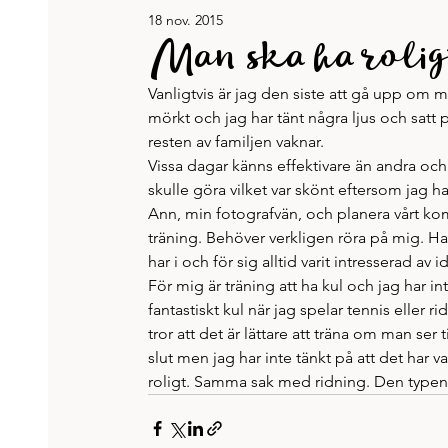
18 nov. 2015
Jennys böcker
Karriär & jobb
Recept
Man ska ha roli
Vanligtvis är jag den siste att gå upp om m
Tänkvärt
Träning och hälsa
Veckans lista
mörkt och jag har tänt några ljus och satt 
resten av familjen vaknar.
Vissa dagar känns effektivare än andra och
skulle göra vilket var skönt eftersom jag h
Ann, min fotografvän, och planera vårt k
träning. Behöver verkligen röra på mig. Har 
har i och för sig alltid varit intresserad a
För mig är träning att ha kul och jag har i
fantastiskt kul när jag spelar tennis eller r
tror att det är lättare att träna om man ser t
slut men jag har inte tänkt på att det har v
roligt. Samma sak med ridning. Den typen a