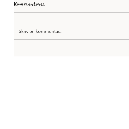
Kommentarer
Skriv en kommentar...
Bloggar på Allas
Vi har