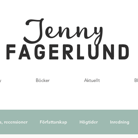
Jenny
FAGERLUND
y
Böcker
Aktuellt
B
a, recensioner
Författarskap
Högtider
Inredning