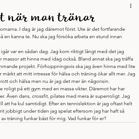
Mobbing
Personligt
Podd
Resor
Skrivskola
gt när man tränar
ornarna. I dag är jag däremot först. Ute är det fortfarande 
Skrivande
på en kanna te. Nu ska jag försöka arbeta en stund innan 
 igår var en sådan dag. Jag kom riktigt långt med det jag 
ar massor att hinna med idag också. Bland annat ska jag träffa 
ommande projekt. Förhoppningsvis ska jag även hinna med lite 
märkt att mitt intresse för hälsa och träning ökar allt mer. Jag 
v idrott och hälsa men nu är jag det mer än någonsin.
nte roligt på ett gym med en massa vikter. Däremot har har 
ider. Även dans, crossfit, pilates med mera är superroligt. Jag 
ill att ha kul samtidigt. Efter en tennislektion är jag oftast helt 
arit jobbigt under tiden jag spelat eftersom jag har haft så 
v träning funkar bäst för mig. Vad funkar för er?