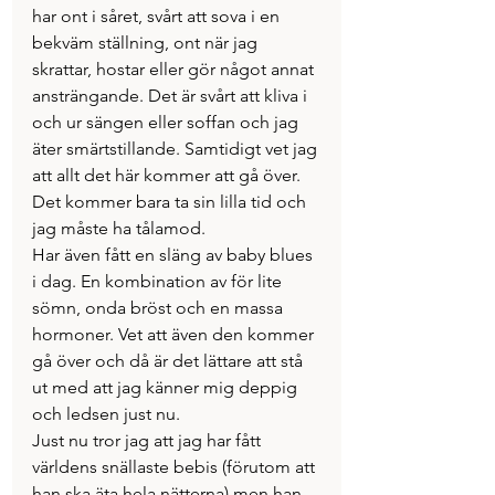
har ont i såret, svårt att sova i en 
bekväm ställning, ont när jag 
skrattar, hostar eller gör något annat 
ansträngande. Det är svårt att kliva i 
och ur sängen eller soffan och jag 
äter smärtstillande. Samtidigt vet jag 
att allt det här kommer att gå över. 
Det kommer bara ta sin lilla tid och 
jag måste ha tålamod.
Har även fått en släng av baby blues 
i dag. En kombination av för lite 
sömn, onda bröst och en massa 
hormoner. Vet att även den kommer 
gå över och då är det lättare att stå 
ut med att jag känner mig deppig 
och ledsen just nu.
Just nu tror jag att jag har fått 
världens snällaste bebis (förutom att 
han ska äta hela nätterna) men han 