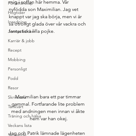
mig i soffan här hemma. Vår 
Författarskap
nyfödda son Maximilian. Jag vet 
Högtider
knappt var jag ska börja, men vi är 
Inredning
så otroligt glada över vår vackra och 
fantastiska lilla pojke.
Jennys böcker
Karriär & jobb
Recept
Mobbing
Personligt
Podd
Resor
Maximilian bara ett par timmar 
Skrivskola
gammal. Fortfarande lite problem 
Tänkvärt
med andningen men innan vi åkte 
Träning och hälsa
hem var han okej.
Veckans lista
Jag och Patrik lämnade lägenheten 
Skrivande