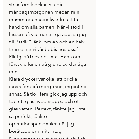
strax före klockan sju på 
måndagsmorgonen medan min 
mamma stannade kvar för att ta 
hand om alla barnen. När vi stod i 
hissen på väg ner till garaget sa jag 
till Patrik ”Tänk, om en och en halv 
timme har vi vår bebis hos oss.” 
Riktigt så blev det inte. Han kom 
först vid lunch på grund av klantiga 
mig.
Klara drycker var okej att dricka 
innan fem på morgonen, ingenting 
annat. Så tio i fem gick jag upp och 
tog ett glas nyponsoppa och ett 
glas vatten. Perfekt, tänkte jag. Inte 
så perfekt, tänkte 
operationspersonalen när jag 
berättade om mitt intag. 
Nyponsoppa är ajabaja och de fick 