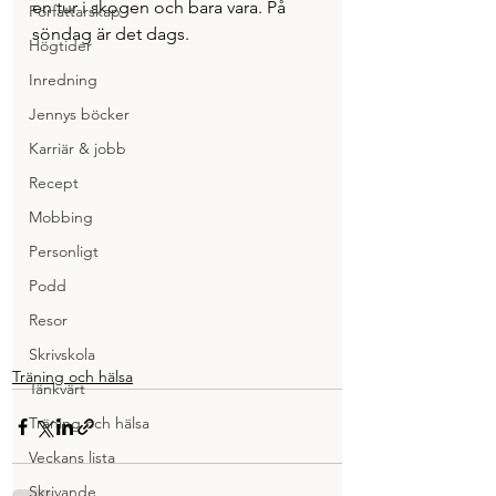
en tur i skogen och bara vara. På 
Författarskap
söndag är det dags.
Högtider
Inredning
Jennys böcker
Karriär & jobb
Recept
Mobbing
Personligt
Podd
Resor
Skrivskola
Träning och hälsa
Tänkvärt
Träning och hälsa
Veckans lista
Skrivande