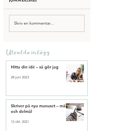
Kommentarer
Vi går mot ljusare
Planerar inför
Skriv en kommentar...
tider – 7 tips för att
framtiden
minska
vintertrötthet
Utvalda inlägg
Hitta din idé – så gör jag
28 juni 2023
Skriver på nya manuset – mål
och delmål
12 okt. 2021