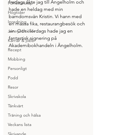
fredags åkte jag till Ängelholm och 
Författarskap
hade en heldag med min 
Högtider
barndomsvän Kristin. Vi hann med 
Inredning
en massa fika, restaurangbesök och 
vin. Och i lördags hade jag en 
Jennys böcker
fantastisk signering på 
Karriär & jobb
Akademibokhandeln i Ängelholm. 
Recept
Mobbing
Personligt
Podd
Resor
Skrivskola
Tänkvärt
Träning och hälsa
Veckans lista
Skrivande