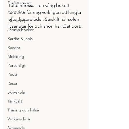
Författarskap
Tulpanfrossa – en vårig bukett 
Högtider
tulpaner får mig verkligen att längta 
efter ljusare tider. Särskilt när solen 
Inredning
lyser utanför och snön har töat bort.
Jennys böcker
Karriär & jobb
Recept
Mobbing
Personligt
Podd
Resor
Skrivskola
Tänkvärt
Träning och hälsa
Veckans lista
Skrivande