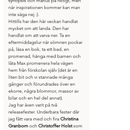
synopsis och manus på riktigt, men 
när inspirationen kommer kan man 
inte säga nej :).
Hittills har den här veckan handlat 
mycket om att landa. Den har 
handlat om att varva ner. Ta en 
eftermiddagslur när sömnen pockar 
på, läsa en bok, ta ett bad, en 
promenad, hänga med barnen och 
låta Max promenera hela vägen 
hem från förskolan själv (det är en 
liten bit och vi stannade många 
gånger och förundrades över en 
ekorre, några blommor, massor av 
bilar och en hel del annat).
Jag har även varit på två 
releasefester. Underbara fester där 
jag fått vara med och fira 
Christina 
Granbom
 och
 Christoffer Holst
 som 