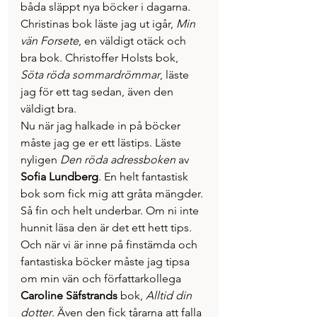
båda släppt nya böcker i dagarna. 
Christinas bok läste jag ut igår, 
Min 
vän Forsete
, en väldigt otäck och 
bra bok. Christoffer Holsts bok, 
Söta röda sommardrömmar
, läste 
jag för ett tag sedan, även den 
väldigt bra.
Nu när jag halkade in på böcker 
måste jag ge er ett lästips. Läste 
nyligen 
Den röda adressboken
 av 
Sofia Lundberg
. En helt fantastisk 
bok som fick mig att gråta mängder. 
Så fin och helt underbar. Om ni inte 
hunnit läsa den är det ett hett tips.
Och när vi är inne på finstämda och 
fantastiska böcker måste jag tipsa 
om min vän och författarkollega 
Caroline Säfstrands
 bok, 
Alltid din 
dotter
. Även den fick tårarna att falla 