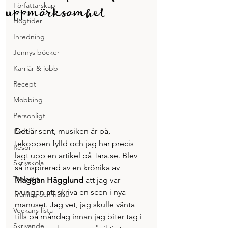
Författarskap
uppmärksamhet
Högtider
Inredning
Jennys böcker
Karriär & jobb
Recept
Mobbing
Personligt
Det är sent, musiken är på, 
Podd
tekoppen fylld och jag har precis 
Resor
lagt upp en artikel på Tara.se. Blev 
Skrivskola
så inspirerad av en krönika av 
Tänkvärt
Maggan Hägglund
 att jag var 
tvungen att skriva en scen i nya 
Träning och hälsa
manuset. Jag vet, jag skulle vänta 
Veckans lista
tills på måndag innan jag biter tag i 
Skrivande