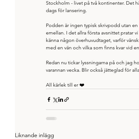
Stockholm - livet på två kontinenter. Det h
dags för lansering. 
Podden är ingen typisk skrivpodd utan en 
emellan. I det allra första avsnittet pratar vi
känna någon överhuvudtaget, varför vänskap
med en vän och vilka som finns kvar vid en 
Redan nu tickar lyssningarna på och jag h
varannan vecka. Blir också jätteglad för al
All kärlek till er ❤️
Liknande inlägg