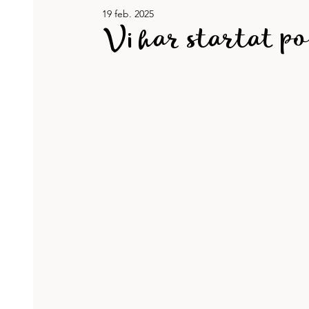
19 feb. 2025
Jennys böcker
Karriär & jobb
Recept
Vi har startat p
Tänkvärt
Träning och hälsa
Veckans lista