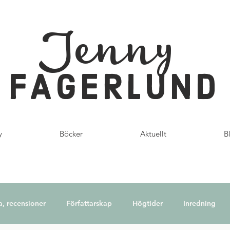
Jenny
FAGERLUND
y
Böcker
Aktuellt
B
a, recensioner
Författarskap
Högtider
Inredning