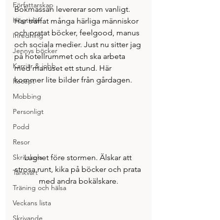
Författarskap
Bokmässan levererar som vanligt. 
Högtider
Har träffat många härliga människor 
och pratat böcker, feelgood, manus 
Inredning
och sociala medier. Just nu sitter jag 
Jennys böcker
på hotellrummet och ska arbeta 
Karriär & jobb
med manuset ett stund. Här 
kommer lite bilder från gårdagen.
Recept
Mobbing
Personligt
Podd
Resor
Lugnet före stormen. Älskar att 
Skrivskola
strosa runt, kika på böcker och prata 
Tänkvärt
med andra bokälskare.
Träning och hälsa
Veckans lista
Skrivande