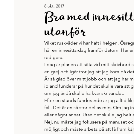
8 okt. 2017
Jennys böcker
Karriär & jobb
Recept
Bra med innesit
utanför
Tänkvärt
Träning och hälsa
Veckans lista
Vilket ruskväder vi har haft i helgen. Ösreg
här en innesittardag framför datorn. Har en
redigera.
I dag är planen att sitta vid mitt skrivbor
en grej och igår tror jag att jag kom på det
Är så glad över mitt jobb och att jag har mö
ibland funderar på hur det skulle vara att 
om jag ändå skulle ha kvar skrivandet.
Efter en stunds funderande är jag alltid lika
fall. Det är en så stor del av mig. Om jag in
eller något annat. Utan det skulle jag helt
Nej, nu måste jag fokusera på manuset och 
möjligt och måste arbeta på att få fram kä