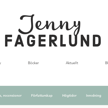
Jenny
FAGERLUND
y
Böcker
Aktuellt
B
a, recensioner
Författarskap
Högtider
Inredning