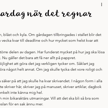
Mobbing
Personligt
Podd
Resor
Skrivskola
tardag när det regnar
Skrivande
n, blåst och kyla. Om gårdagen tillbringades i stallet blir det 
 vecka kvar till deadline och hur mycket som helst kvar att 
d större delen av dagen. Har funderat mycket på hur jag ska lösa 
. Nu gäller det bara att få ner allt på pappret.
jlighet att göra det jag verkligen tycker om. Såklart jag 
göra något helt annat. Om jag skulle tycka det vore roligt och 
 säker på att jag skulle ha kvar skrivandet. I någon form i alla 
te skriver här, skriver jag på manuset, skriver artiklar, dagbok 
 enkelt inte känna mig hel.
min bikaraktärs utmaningar. Vill att det ska bli så bra som 
nslan för en sak ännu mer.