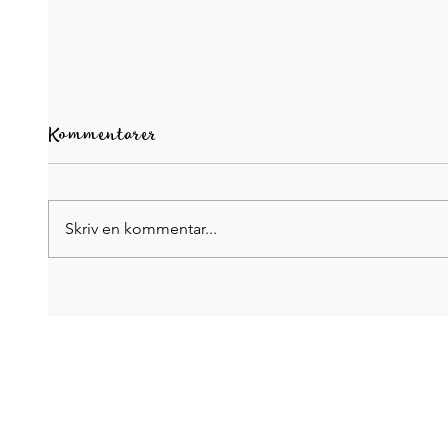
Kommentarer
Skriv en kommentar...
Pause
Författarfrukost på Broms