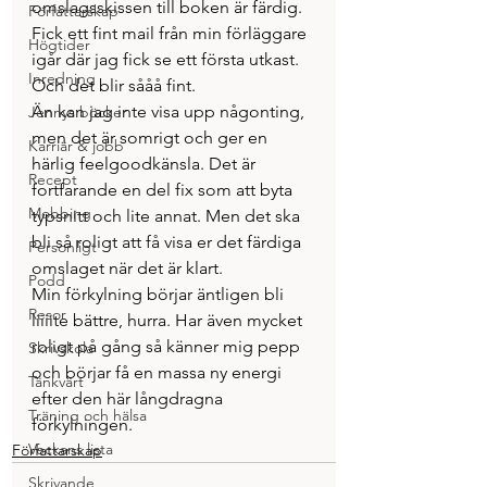
omslagsskissen till boken är färdig. 
Författarskap
Fick ett fint mail från min förläggare 
Högtider
igår där jag fick se ett första utkast. 
Inredning
Och det blir sååå fint.
Än kan jag inte visa upp någonting, 
Jennys böcker
men det är somrigt och ger en 
Karriär & jobb
härlig feelgoodkänsla. Det är 
Recept
fortfarande en del fix som att byta 
Mobbing
typsnitt och lite annat. Men det ska 
bli så roligt att få visa er det färdiga 
Personligt
omslaget när det är klart.
Podd
Min förkylning börjar äntligen bli 
Resor
liiiite bättre, hurra. Har även mycket 
roligt på gång så känner mig pepp 
Skrivskola
och börjar få en massa ny energi 
Tänkvärt
efter den här långdragna 
Träning och hälsa
förkylningen.
Veckans lista
Författarskap
Skrivande