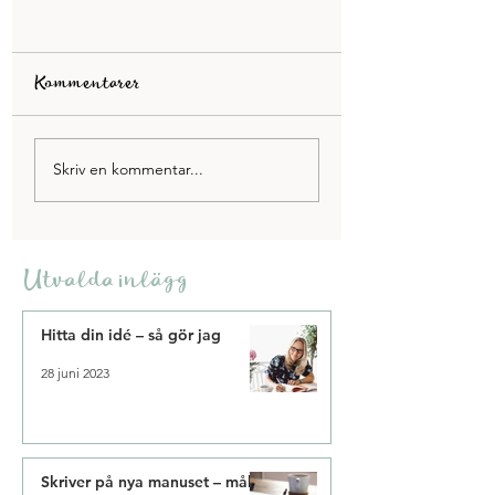
Kommentarer
Pauser som ger mer
5 tips på hur du bl
Skriv en kommentar...
energi
mer effektiv
Utvalda inlägg
Hitta din idé – så gör jag
28 juni 2023
Skriver på nya manuset – mål