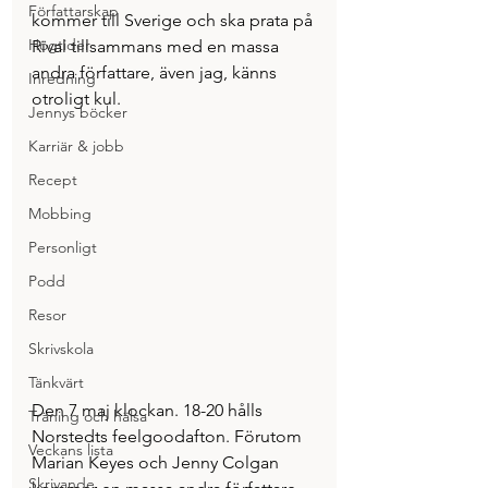
Författarskap
kommer till Sverige och ska prata på 
Högtider
Rival tillsammans med en massa 
andra författare, även jag, känns 
Inredning
otroligt kul.  
Jennys böcker
Karriär & jobb
Recept
Mobbing
Personligt
Podd
Resor
Skrivskola
Tänkvärt
Den 7 maj klockan. 18-20 hålls 
Träning och hälsa
Norstedts feelgoodafton. Förutom 
Veckans lista
Marian Keyes och Jenny Colgan 
Skrivande