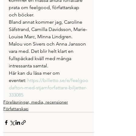
kommer en massa andra författare 
prata om feelgood, författarskap 
och böcker. 
Bland annat kommer jag, Caroline 
Säfstrand, Camilla Davidsson, Marie-
Louise Marc, Minna Lindgren. 
Malou von Sivers och Anna Jansson 
vara med. Det blir helt klart en 
fullspäckad kväll med många 
intressanta samtal. 
Här kan du läsa mer om 
eventet: 
https://billetto.se/e/feelgoo
dafton-med-stjarnforfattare-biljetter-
333085
Föreläsningar, media, recensioner
Författarskap