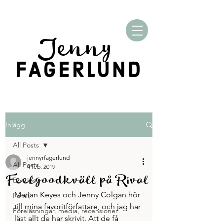
Jenny
FAGERLUND
Inlägg
All Posts
jennyrfagerlund
All Posts
4 feb. 2019
Feelgoodkväll på Rival
Boktips
Marian Keyes och Jenny Colgan hör 
Familj
till mina favoritförfattare, och jag har 
Föreläsningar, media, recensioner
läst allt de har skrivit. Att de få 