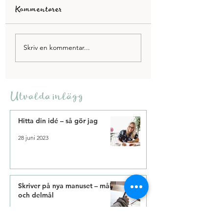
Kommentarer
Pauser som ger mer
5 tips på hur du bl
Skriv en kommentar...
energi
mer effektiv
Utvalda inlägg
Hitta din idé – så gör jag
28 juni 2023
Skriver på nya manuset – mål
och delmål
12 okt. 2021