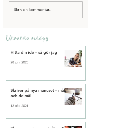
Pauser som ger mer
5 tips på hur du bl
Skriv en kommentar...
energi
mer effektiv
Utvalda inlägg
Hitta din idé – så gör jag
28 juni 2023
Skriver på nya manuset – mål
och delmål
12 okt. 2021