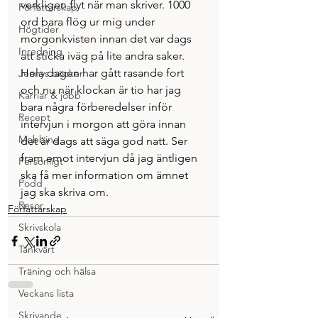
verkligen flyt när man skriver. 1000 
Författarskap
ord bara flög ur mig under 
Högtider
morgonkvisten innan det var dags 
Inredning
att sticka iväg på lite andra saker.
Hela dagen har gått rasande fort 
Jennys böcker
och nu när klockan är tio har jag 
Karriär & jobb
bara några förberedelser inför 
Recept
intervjun i morgon att göra innan 
Mobbing
det är dags att säga god natt. Ser 
fram emot intervjun då jag äntligen 
Personligt
ska få mer information om ämnet 
Podd
jag ska skriva om.
Resor
Författarskap
Skrivskola
Tänkvärt
Träning och hälsa
Veckans lista
Skrivande