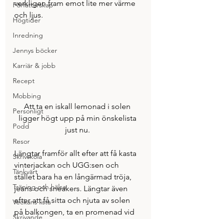
verkligen fram emot lite mer värme 
Författarskap
och ljus.  
Högtider
Inredning
Jennys böcker
Karriär & jobb
Recept
Mobbing
Att ta en iskall lemonad i solen 
Personligt
ligger högt upp på min önskelista 
Podd
just nu. 
Resor
Längtar framför allt efter att få kasta 
Skrivskola
vinterjackan och UGG:sen och  
Tänkvärt
stället bara ha en långärmad tröja, 
Träning och hälsa
jeans och sneakers. Längtar även 
efter att få sitta och njuta av solen 
Veckans lista
på balkongen, ta en promenad vid 
Skrivande