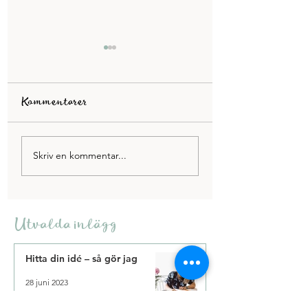
Kommentarer
Inspiration i Torekov
Författarfrukost
Skriv en kommentar...
Broms
Utvalda inlägg
Hitta din idé – så gör jag
28 juni 2023