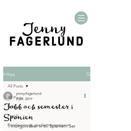
Jenny
FAGERLUND
Inlägg
All Posts
jennyrfagerlund
All Posts
2 jan. 2019
Jobb och semester i
Boktips
Spanien
Familj
Föreläsningar, media, recensioner
I morgon åker vi till Spanien. Ser 