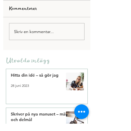
Kommentarer
Vi har startat podd!
Rösta på En
Skriv en kommentar...
hemlighet för m
Utvalda inlägg
Hitta din idé – så gör jag
28 juni 2023
Skriver på nya manuset – mål
och delmål
12 okt. 2021