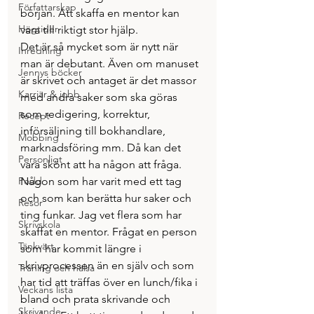
Författarskap
början. Att skaffa en mentor kan 
Högtider
vara till riktigt stor hjälp.
Det är så mycket som är nytt när 
Inredning
man är debutant. Även om manuset 
Jennys böcker
är skrivet och antaget är det massor 
Karriär & jobb
med andra saker som ska göras 
som redigering, korrektur, 
Recept
införsäljning till bokhandlare, 
Mobbing
marknadsföring mm. Då kan det 
Personligt
vara skönt att ha någon att fråga. 
Podd
Någon som har varit med ett tag 
och som kan berätta hur saker och 
Resor
ting funkar. Jag vet flera som har 
Skrivskola
skaffat en mentor. Frågat en person 
Tänkvärt
som har kommit längre i 
skrivprocessen än en själv och som 
Träning och hälsa
har tid att träffas över en lunch/fika i 
Veckans lista
bland och prata skrivande och 
Skrivande