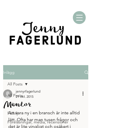
Jenny
FAGERLUND
Inlägg
All Posts
jennyrfagerlund
All Posts
21 okt. 2015
Mentor
Boktips
Att vara ny i en bransch är inte alltid 
Familj
lätt. Ofta har man tusen frågor och 
Föreläsningar, media, recensioner
det är lite vingligt och osäkert i 