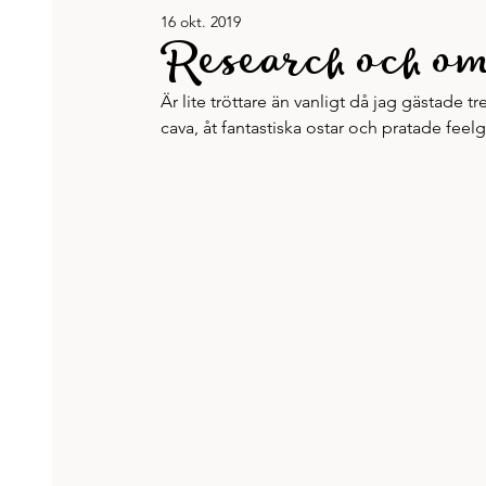
16 okt. 2019
Jennys böcker
Karriär & jobb
Recept
Research och o
Är lite tröttare än vanligt då jag gästade 
Tänkvärt
Träning och hälsa
Veckans lista
cava, åt fantastiska ostar och pratade feel