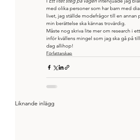
I 
Ett litet steg på vägen
 intervjuade jag bla
med olika personer som har barn med diag
livet, jag ställde modefrågor till en annan
min berättelse ska kännas trovärdig. 
Måste nog skriva lite mer om research i et
inför kvällens mingel som jag ska gå på t
dag allihop! 
Författarskap
Liknande inlägg