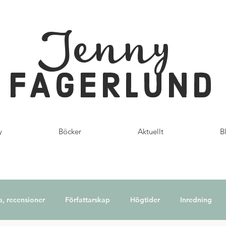
Jenny
FAGERLUND
y
Böcker
Aktuellt
B
a, recensioner
Författarskap
Högtider
Inredning