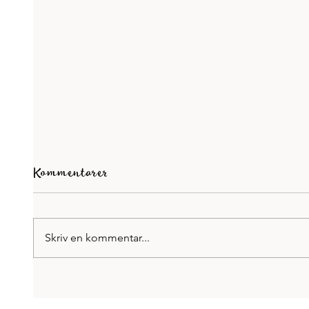
Kommentarer
Skriv en kommentar...
Pause
Författarfrukost på Broms