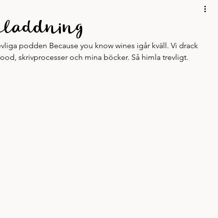
Mobbing
Personligt
Podd
Resor
Skrivskola
mladdning
trevliga podden Because you know wines igår kväll. Vi drack 
Skrivande
good, skrivprocesser och mina böcker. Så himla trevligt.  