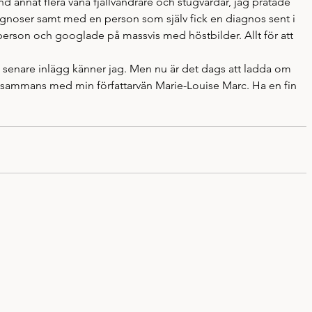
nd annat flera vana fjällvandrare och stugvärdar, jag pratade 
noser samt med en person som själv fick en diagnos sent i 
 person och googlade på massvis med höstbilder. Allt för att 
t senare inlägg känner jag. Men nu är det dags att ladda om 
illsammans med min författarvän Marie-Louise Marc. Ha en fin 