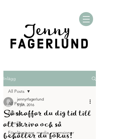
Jenny
FAGERLUND
Inlägg
All Posts
jennyrfagerlund
All Posts
5 jan. 2016
Så skaffar du dig tid till
Boktips
att skriva och så
Familj
behåller du fokus!
Föreläsningar, media, recensioner