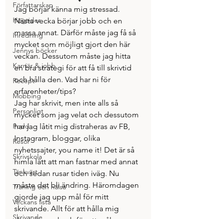
Författarskap
Jag börjar känna mig stressad. 
Högtider
Nästa vecka börjar jobb och en 
massa annat. Därför måste jag få så 
Inredning
mycket som möjligt gjort den här 
Jennys böcker
veckan. Dessutom måste jag hitta 
Karriär & jobb
en bra strategi för att få till skrivtid 
och hålla den. Vad har ni för 
Recept
erfarenheter/tips?
Mobbing
Jag har skrivit, men inte alls så 
Personligt
mycket som jag velat och dessutom 
Podd
har jag låtit mig distraheras av FB, 
Instagram, bloggar, olika 
Resor
nyhetssajter, you name it! Det är så 
Skrivskola
himla lätt att man fastnar med annat 
Tänkvärt
och sedan rusar tiden iväg. Nu 
måste det bli ändring. Häromdagen 
Träning och hälsa
gjorde jag upp mål för mitt 
Veckans lista
skrivande. Allt för att hålla mig 
Skrivande