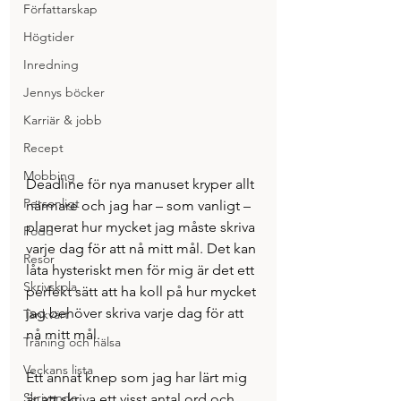
Författarskap
Högtider
Inredning
Jennys böcker
Karriär & jobb
Recept
Mobbing
Deadline för nya manuset kryper allt 
Personligt
närmare och jag har – som vanligt – 
planerat hur mycket jag måste skriva 
Podd
varje dag för att nå mitt mål. Det kan 
Resor
låta hysteriskt men för mig är det ett 
Skrivskola
perfekt sätt att ha koll på hur mycket 
jag behöver skriva varje dag för att 
Tänkvärt
nå mitt mål. 
Träning och hälsa
Veckans lista
Ett annat knep som jag har lärt mig 
Skrivande
är att skriva ett visst antal ord och 