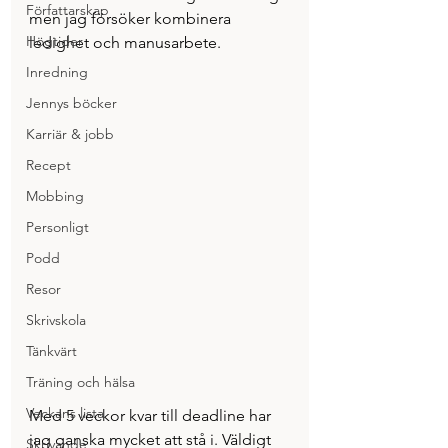
Författarskap
men jag försöker kombinera 
Högtider
ledighet och manusarbete.  
Inredning
Jennys böcker
Karriär & jobb
Recept
Mobbing
Personligt
Podd
Resor
Skrivskola
Tänkvärt
Träning och hälsa
Veckans lista
Med 5 veckor kvar till deadline har 
jag ganska mycket att stå i. Väldigt 
Skrivande