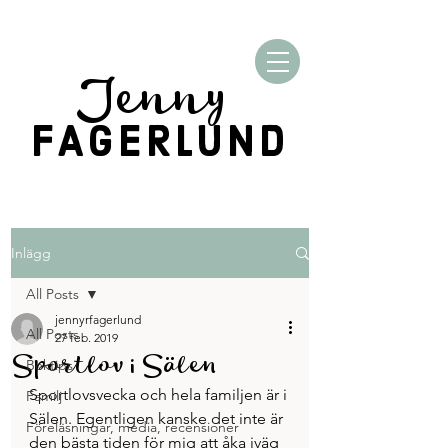
Jenny
FAGERLUND
Inlägg
All Posts
jennyrfagerlund
All Posts
27 feb. 2019
Sportlov i Sälen
Boktips
Sportlovsvecka och hela familjen är i 
Familj
Sälen. Egentligen kanske det inte är 
Föreläsningar, media, recensioner
den bästa tiden för mig att åka iväg 