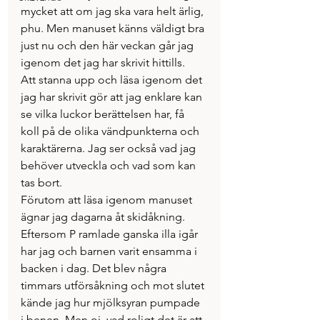
mycket att om jag ska vara helt ärlig, 
phu. Men manuset känns väldigt bra 
just nu och den här veckan går jag 
igenom det jag har skrivit hittills. 
Att stanna upp och läsa igenom det 
jag har skrivit gör att jag enklare kan 
se vilka luckor berättelsen har, få 
koll på de olika vändpunkterna och 
karaktärerna. Jag ser också vad jag 
behöver utveckla och vad som kan 
tas bort.
Förutom att läsa igenom manuset 
ägnar jag dagarna åt skidåkning. 
Eftersom P ramlade ganska illa igår 
har jag och barnen varit ensamma i 
backen i dag. Det blev några 
timmars utförsåkning och mot slutet 
kände jag hur mjölksyran pumpade 
i benen. Men oj, vad roligt det är att 