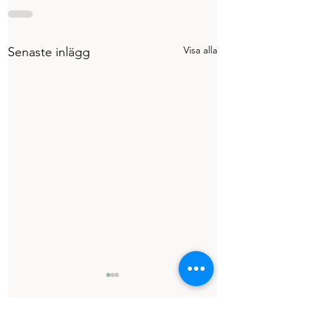
Visa alla
Senaste inlägg
De bästa stunde