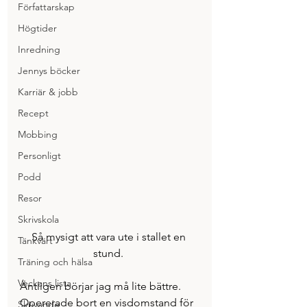
Författarskap
Högtider
Inredning
Jennys böcker
Karriär & jobb
Recept
Mobbing
Personligt
Podd
Resor
Skrivskola
Så mysigt att vara ute i stallet en 
Tänkvärt
stund. 
Träning och hälsa
Veckans lista
Äntligen börjar jag må lite bättre. 
Opererade bort en visdomstand för 
Skrivande