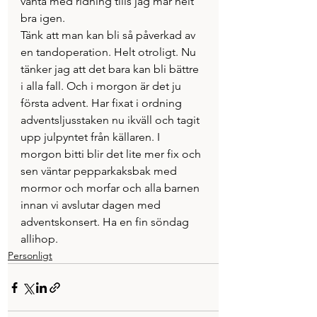
vänta med ridning tills jag mår helt 
bra igen. 
Tänk att man kan bli så påverkad av 
en tandoperation. Helt otroligt. Nu 
tänker jag att det bara kan bli bättre 
i alla fall. Och i morgon är det ju 
första advent. Har fixat i ordning 
adventsljusstaken nu ikväll och tagit 
upp julpyntet från källaren. I 
morgon bitti blir det lite mer fix och 
sen väntar pepparkaksbak med 
mormor och morfar och alla barnen 
innan vi avslutar dagen med 
adventskonsert. Ha en fin söndag 
allihop. 
Personligt