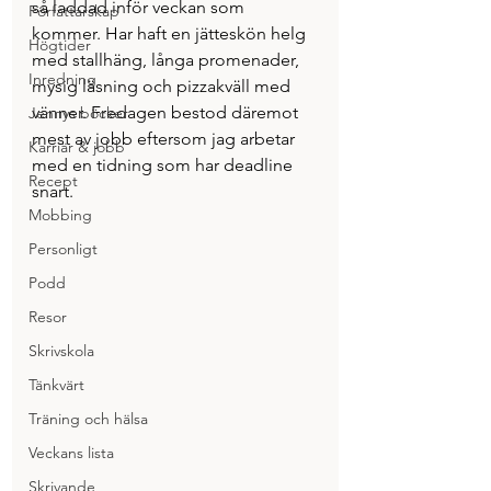
så laddad inför veckan som 
Författarskap
kommer. Har haft en jätteskön helg 
Högtider
med stallhäng, långa promenader, 
Inredning
mysig läsning och pizzakväll med 
vänner. Fredagen bestod däremot 
Jennys böcker
mest av jobb eftersom jag arbetar 
Karriär & jobb
med en tidning som har deadline 
Recept
snart. 
Mobbing
Personligt
Podd
Resor
Skrivskola
Tänkvärt
Träning och hälsa
Veckans lista
Skrivande