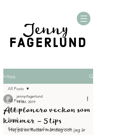
Jenny
FAGERLUND
Inlägg
All Posts
jennyrfagerlund
All Posts
14 okt. 2019
Att planera veckan som
Boktips
kommer – 5 tips
Familj
Föreläsningar, media, recensioner
Hej på er. Redan måndag och jag är 