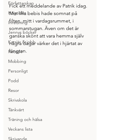
Författarskap
Fick ett meddelande av Patrik idag. 
Högtider
Min lilla bebis hade somnat på 
filten, mitt i vardagsrummet, i 
Inredning
sommarstugan. Även om det är 
Jennys böcker
ganska skönt att vara hemma själv 
Karriär & jobb
några dagar värker det i hjärtat av 
längtan.
Recept
Mobbing
Personligt
Podd
Resor
Skrivskola
Tänkvärt
Träning och hälsa
Veckans lista
Skrivande