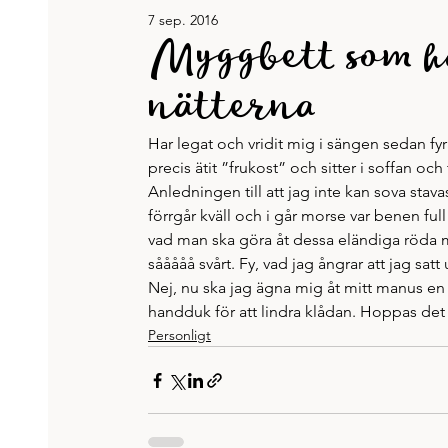
7 sep. 2016
Jennys böcker
Karriär & jobb
Recept
Myggbett som hå
nätterna
Tänkvärt
Träning och hälsa
Veckans lista
Har legat och vridit mig i sängen sedan fyr
precis ätit ”frukost” och sitter i soffan o
Anledningen till att jag inte kan sova sta
förrgår kväll och i går morse var benen full
vad man ska göra åt dessa eländiga röda mä
sååååå svårt. Fy, vad jag ångrar att jag sa
Nej, nu ska jag ägna mig åt mitt manus en s
handduk för att lindra klådan. Hoppas det h
Personligt