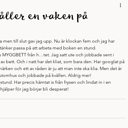
Mobbing
Personligt
Podd
Resor
Skrivskola
ller en vaken på
Skrivande
a men till slut gav jag upp. Nu är klockan fem och jag har 
ch tänker passa på att arbeta med boken en stund.
vas MYGGBETT från h…tet. Jag satt ute och jobbade sent i 
 av bett. Och i natt har det kliat, som bara den. Har googlat på 
rken och ett av råden är ju att man inte ska klia. Men det är 
tt utomhus och jobbade på kvällen. Aldrig mer!
tund. Har precis hämtat is från frysen och lindat in i en 
jälper för jag börjar bli desperat!