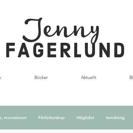
Jenny
FAGERLUND
y
Böcker
Aktuellt
B
a, recensioner
Författarskap
Högtider
Inredning