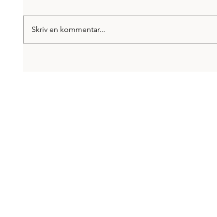
Skriv en kommentar...
Minnen från förr när
Årets
hösten kommer
komm