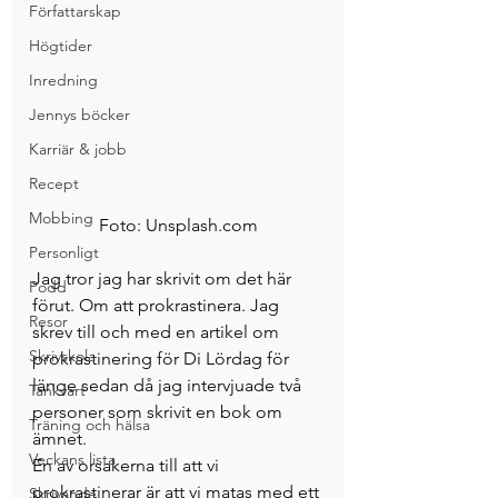
Författarskap
Högtider
Inredning
Jennys böcker
Karriär & jobb
Recept
Mobbing
Foto: Unsplash.com
Personligt
Jag tror jag har skrivit om det här 
Podd
förut. Om att prokrastinera. Jag 
Resor
skrev till och med en artikel om 
Skrivskola
prokrastinering för Di Lördag för 
länge sedan då jag intervjuade två 
Tänkvärt
personer som skrivit en bok om 
Träning och hälsa
ämnet.
Veckans lista
En av orsakerna till att vi 
prokrastinerar är att vi matas med ett 
Skrivande