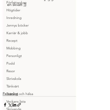
Författarskap
en skvätt ;))
Högtider
Inredning
Jennys böcker
Karriär & jobb
Recept
Mobbing
Personligt
Podd
Resor
Skrivskola
Tänkvärt
Personligt
Träning och hälsa
Veckans lista
Skrivande