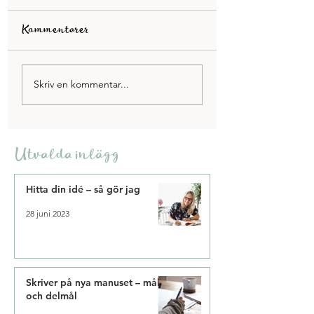
Kommentarer
Årets som gått och
Äntligen kan jag
Skriv en kommentar...
året som kommer
ljuset i tunneln
Utvalda inlägg
Hitta din idé – så gör jag
28 juni 2023
Skriver på nya manuset – mål
och delmål