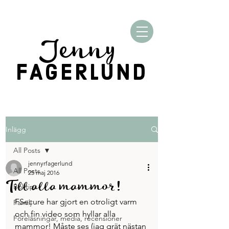
Jenny
FAGERLUND
Inlägg
All Posts
jennyrfagerlund
All Posts
25 maj 2016
Till alla mammor!
Boktips
FSecure har gjort en otroligt varm 
Familj
och fin video som hyllar alla 
Föreläsningar, media, recensioner
mammor! Måste ses (jag grät nästan 