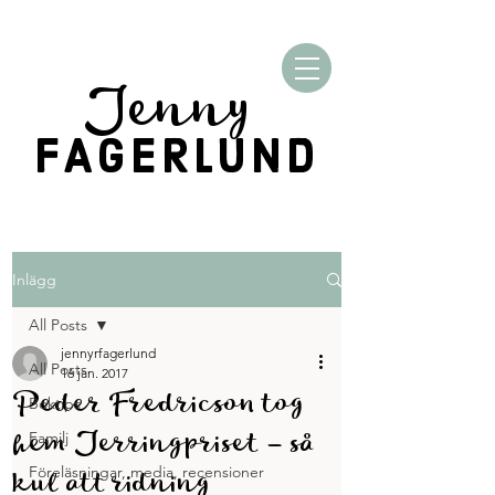
Jenny
FAGERLUND
Inlägg
All Posts
jennyrfagerlund
All Posts
16 jan. 2017
Peder Fredricson tog
Boktips
hem Jerringpriset – så
Familj
kul att ridning
Föreläsningar, media, recensioner