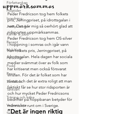
Författarskap
uppmärksammas
Högtider
Peder Fredricson tog hem folkets 
Inredning
pris, Jerringpriset, på idrottsgalan i 
natt. Det gör mig så oerhört glad att 
Jennys böcker
ridsporten uppmärksammas.
Karriär & jobb
Peder Fredricson tog hem OS-silver 
Recept
i hoppning i somras och igår vann 
Mobbing
han folkets pris, Jerringpriset, på 
Idrottsgalan. Hela dagen har sociala 
Personligt
medier svämmat över av folk som 
Podd
har kritiserat men också försvarat 
Resor
vinsten. För det är folket som har 
röstat och det är extra roligt att man 
Skrivskola
faktiskt får se hur stor ridsporten är 
Tänkvärt
och hur mycket Peder Fredricsons 
Träning och hälsa
bedrifter på hoppbanan betyder för 
Veckans lista
människor runt om i Sverige.
”Det är ingen riktig 
Skrivande